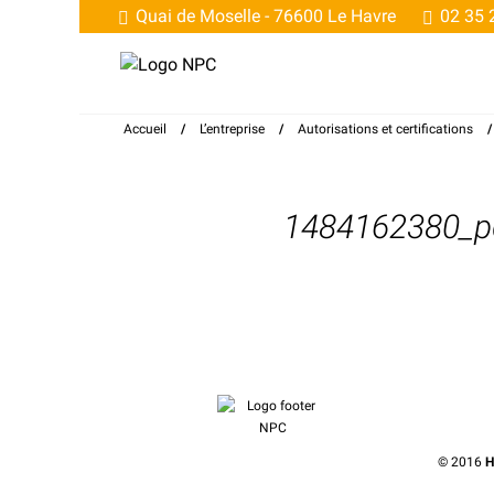
Quai de Moselle -
76600 Le Havre
02 35 
Accueil
/
L’entreprise
/
Autorisations et certifications
1484162380_p
© 2016
H