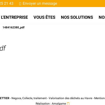
25 21 43
Envoyer un message
L’ENTREPRISE
VOUS ÊTES
NOS SOLUTIONS
NO
/
1484162380_pdf
df
ETTIER
- Negoce, Collecte, traitement - Valorisation des déchets au Havre -
Mentions
Réalisation :
Amalgame